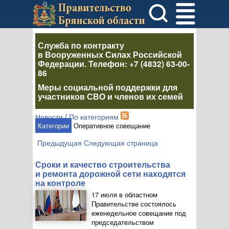
Служба по контракту
в Вооруженных Силах Российской
Федерации
. Телефон:
+7 (4832) 63-00-
86
Меры социальной поддержки для
участников СВО и членов их семей
Новости
/
По категориям
Категории
Оперативное совещание
Предыдущая
Следующая страница
Сроки и качество строительства
и ремонта дорожной сети находятся
на контроле
17 июля в областном
Правительстве состоялось
еженедельное совещание под
председательством