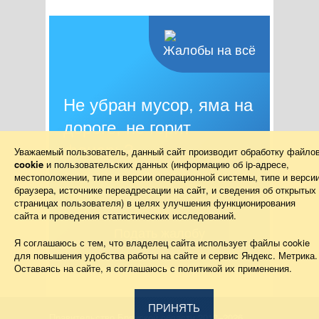
Жалобы на всё
Не убран мусор, яма на
дороге, не горит
фонарь?
Уважаемый пользователь, данный сайт производит обработку файло
cookie
и пользовательских данных (информацию об
ip-адресе
,
местоположении, типе и версии операционной системы, типе и верси
Столкнулись с проблемой — сообщите о
браузера, источнике переадресации на сайт, и сведения об открытых
ней!
страницах пользователя) в целях улучшения функционирования
сайта и проведения статистических исследований.
Подать жалобу
Я соглашаюсь с тем, что владелец сайта использует файлы cookie
для повышения удобства работы на сайте и сервис Яндекс. Метрика.
Оставаясь на сайте, я соглашаюсь с политикой их применения.
ПРИНЯТЬ
Правительство Брянской области 2013–2026